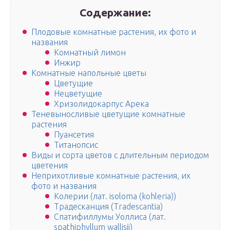
Содержание:
Плодовые комнатные растения, их фото и
названия
Комнатный лимон
Инжир
Комнатные напольные цветы
Цветущие
Нецветущие
Хризолидокарпус Арека
Теневыносливые цветущие комнатные
растения
Пуансетия
Титанопсис
Виды и сорта цветов с длительным периодом
цветения
Неприхотливые комнатные растения, их
фото и названия
Колерии (лат. isoloma (kohleria))
Традесканция (Tradescantia)
Спатифиллумы Уоллиса (лат.
spathiphyllum wallisii)