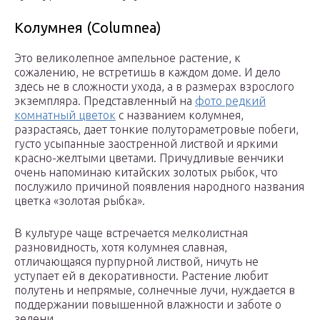
Колумнея (Columnea)
Это великолепное ампельное растение, к
сожалению, не встретишь в каждом доме. И дело
здесь не в сложности ухода, а в размерах взрослого
экземпляра. Представленный на
фото редкий
комнатный цветок
с названием колумнея,
разрастаясь, дает тонкие полутораметровые побеги,
густо усыпанные заостренной листвой и яркими
красно-желтыми цветами. Причудливые венчики
очень напоминаю китайских золотых рыбок, что
послужило причиной появления народного названия
цветка «золотая рыбка».
В культуре чаще встречается мелколистная
разновидность, хотя колумнея славная,
отличающаяся пурпурной листвой, ничуть не
уступает ей в декоративности. Растение любит
полутень и непрямые, солнечные лучи, нуждается в
поддержании повышенной влажности и заботе о
зелени.