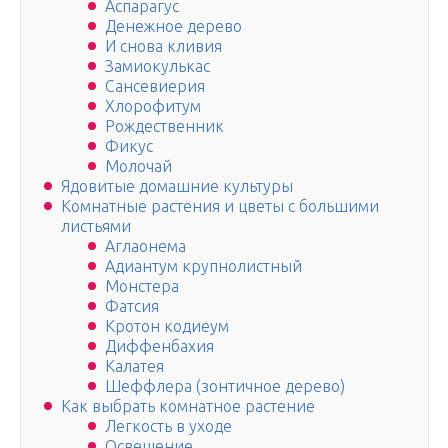
Аспарагус
Денежное дерево
И снова кливия
Замиокулькас
Сансевиерия
Хлорофитум
Рождественник
Фикус
Молочай
Ядовитые домашние культуры
Комнатные растения и цветы с большими
листьями
Аглаонема
Адиантум крупнолистный
Монстера
Фатсия
Кротон кодиеум
Диффенбахия
Калатея
Шеффлера (зонтичное дерево)
Как выбрать комнатное растение
Легкость в уходе
Освещение