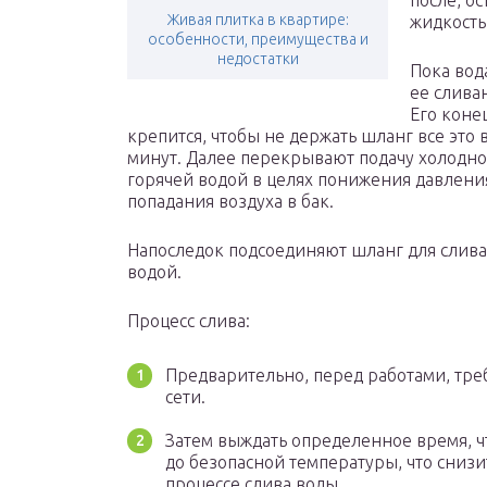
после, о
Живая плитка в квартире:
жидкость
особенности, преимущества и
недостатки
Пока вод
ее слива
Его коне
крепится, чтобы не держать шланг все это 
минут. Далее перекрывают подачу холодно
горячей водой в целях понижения давлени
попадания воздуха в бак.
Напоследок подсоединяют шланг для слива
водой.
Процесс слива:
Предварительно, перед работами, тре
сети.
Затем выждать определенное время, ч
до безопасной температуры, что сниз
процессе слива воды.