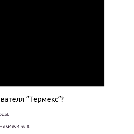
евателя “Термекс”?
оды.
на смесителе.