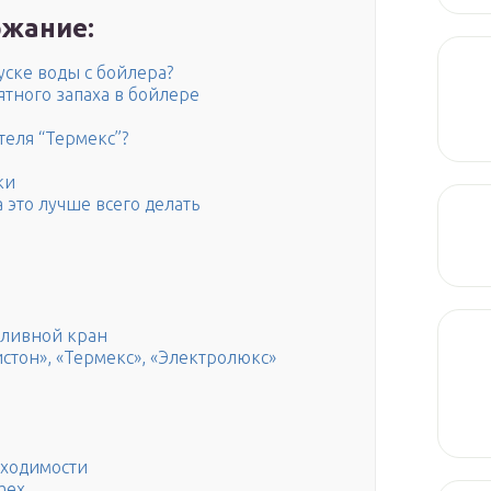
жание:
уске воды с бойлера?
ятного запаха в бойлере
теля “Термекс”?
ки
а это лучше всего делать
сливной кран
истон», «Термекс», «Электролюкс»
бходимости
mex