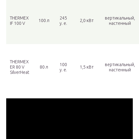
THERMEX
245
вертикальный,
100 л
2,0 кВт
IF 100 V
у. е.
настенный
THERMEX
100
вертикальный,
ER 80 V
80 л
1,5 кВт
у. е.
настенный
SilverHeat