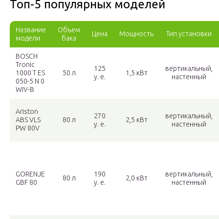
Топ-5 популярных моделей
Название
Объем
Цена
Мощность
Тип установки
модели
бака
BOSCH
Tronic
125
вертикальный,
1000 T ES
50 л
1,5 кВт
у. е.
настенный
050-5 N 0
WIV-B
Ariston
270
вертикальный,
ABS VLS
80 л
2,5 кВт
у. е.
настенный
PW 80V
GORENJE
190
вертикальный,
80 л
2,0 кВт
GBF 80
у. е.
настенный