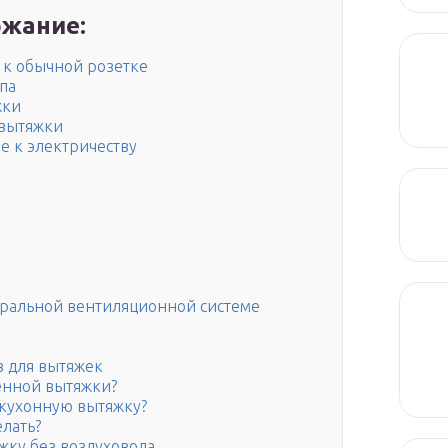
жание:
к обычной розетке
па
жки
 вытяжки
е к электричеству
тральной вентиляционной системе
в для вытяжек
енной вытяжки?
 кухонную вытяжку?
елать?
жку без воздуховода