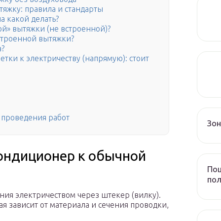
тяжку: правила и стандарты
а какой делать?
ой» вытяжки (не встроенной)?
встроенной вытяжки?
а?
тки к электричеству (напрямую): стоит
 проведения работ
Зо
ондиционер к обычной
Пош
пол
ния электричеством через штекер (вилку).
ая зависит от материала и сечения проводки,