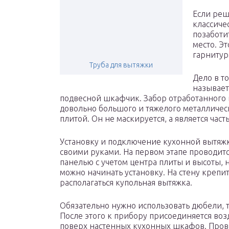
Если реш
классиче
позаботи
место. Э
гарнитур
Труба для вытяжки
Дело в т
называет
подвесной шкафчик. Забор отработанного 
довольно большого и тяжелого металличес
плитой. Он не маскируется, а является час
Установку и подключение кухонной вытяжк
своими руками. На первом этапе проводитс
панелью с учетом центра плиты и высоты, 
можно начинать установку. На стену крепит
располагаться купольная вытяжка.
Обязательно нужно использовать дюбели, т
После этого к прибору присоединяется во
поверх настенных кухонных шкафов. Пров