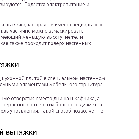
зируются. Подается электропитание и
а.
ая вытяжка, которая не имеет специального
укав частично можно замаскировать,
 имеющий меньшую высоту, нежели
укав также проходит поверх настенных
тяжки
д кухонной плитой в специальном настенном
альными элементами мебельного гарнитура.
ьные отверстия вместо днища шкафчика, а
ысверленные отверстия большого диаметра.
нель управления. Такой способ позволяет не
й вытяжки