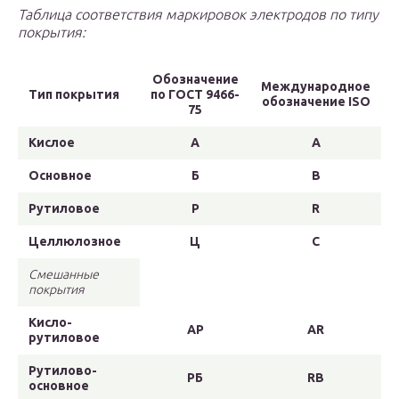
Таблица соответствия маркировок электродов по типу
покрытия:
Обозначение
Международное
Тип покрытия
по ГОСТ 9466-
обозначение ISO
75
Кислое
А
A
Основное
Б
B
Рутиловое
Р
R
Целлюлозное
Ц
C
Смешанные
покрытия
Кисло-
АР
AR
рутиловое
Рутилово-
РБ
RB
основное