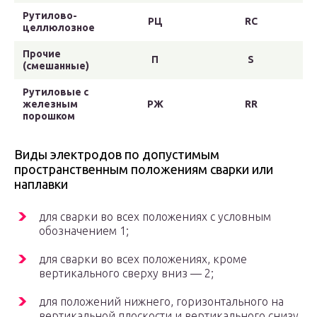
Рутилово-
РЦ
RC
целлюлозное
Прочие
П
S
(смешанные)
Рутиловые с
железным
РЖ
RR
порошком
Виды электродов по допустимым
пространственным положениям сварки или
наплавки
для сварки во всех положениях с условным
обозначением 1;
для сварки во всех положениях, кроме
вертикального сверху вниз — 2;
для положений нижнего, горизонтального на
вертикальной плоскости и вертикального снизу