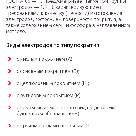
ГОСТ 9466 — 75 предусматривает также три группы
электродов — 1, 2, 3, характеризующиеся
требованиями к качеству (точности) изготовления
электродов, состоянием поверхности покрытия, а
также содержанием серы и фосфора в наплавленном
металле.
Виды электродов по типу покрытия
с кислым покрытием (А);
с основным покрытием (Б);
с целлюлозным покрытием (Ц);
с рутиловым покрытием (Р);
с покрытием смешанного вида (с двойным
буквенным обозначением);
с прочими видами покрытий (П).