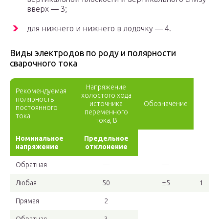
вверх — 3;
для нижнего и нижнего в лодочку — 4.
Виды электродов по роду и полярности
сварочного тока
Напряжение
Рекомендуемая
холостого хода
полярность
источника
Обозначение
постоянного
переменного
тока
тока, В
Номинальное
Предельное
напряжение
отклонение
Обратная
—
—
Любая
50
±5
1
Прямая
2