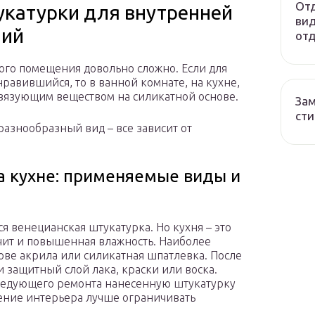
Отд
катурки для внутренней
вид
ний
отд
ного помещения довольно сложно. Если для
равившийся, то в ванной комнате, на кухне,
связующим веществом на силикатной основе.
Зам
сти
азнообразный вид – все зависит от
а кухне: применяемые виды и
я венецианская штукатурка. Но кухня – это
ачит и повышенная влажность. Наиболее
ове акрила или силикатная шпатлевка. После
 защитный слой лака, краски или воска.
оследующего ремонта нанесенную штукатурку
вление интерьера лучше ограничивать