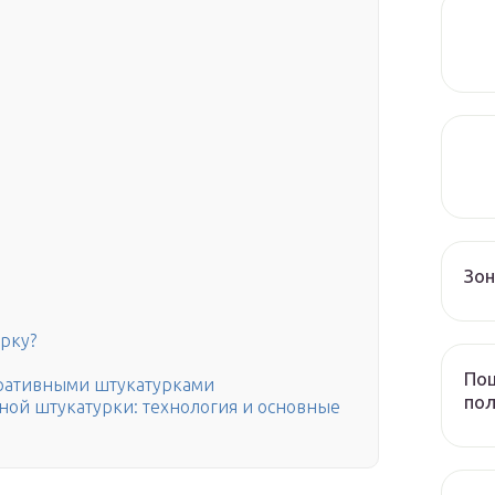
Зо
рку?
Пош
оративными штукатурками
пол
ной штукатурки: технология и основные