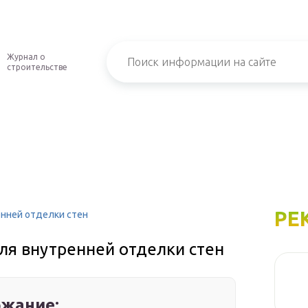
Журнал о
строительстве
РЕ
енней отделки стен
ля внутренней отделки стен
жание: