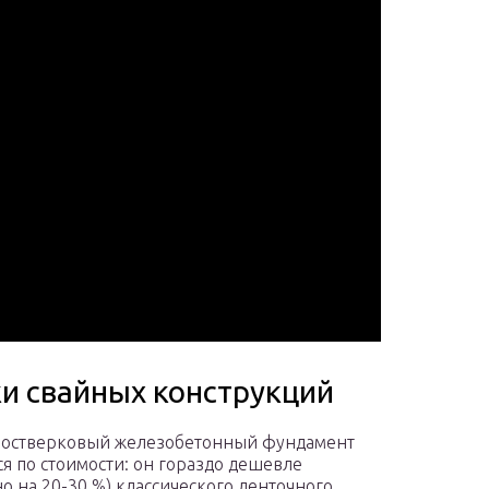
ки свайных конструкций
ростверковый железобетонный фундамент
ся по стоимости: он гораздо дешевле
о на 20-30 %) классического ленточного.