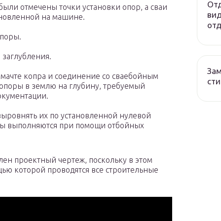
Отд
 были отмечены точки установки опор, а сваи
вид
новленной на машине.
отд
опоры.
 заглубления.
Зам
мачте копра и соединение со сваебойным
сти
опоры в землю на глубину, требуемый
окументации.
выровнять их по установленной нулевой
оты выполняются при помощи отбойных
лен проектный чертеж, поскольку в этом
щью которой проводятся все строительные