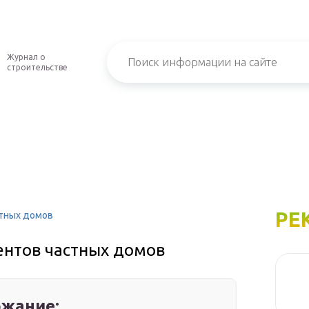
Журнал о
строительстве
РЕ
стных домов
ентов частных домов
жание: