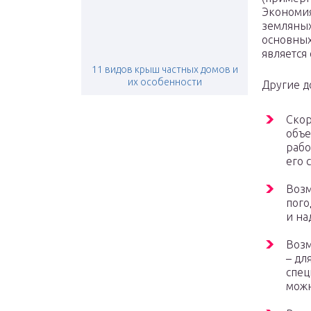
Экономия
земляных
основных
является
11 видов крыш частных домов и
их особенности
Другие д
Скор
объе
рабо
его 
Возм
пого
и на
Возм
– дл
спец
можн