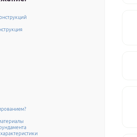
конструкций
нструкция
тированием?
материалы
 фундамента
 характеристики