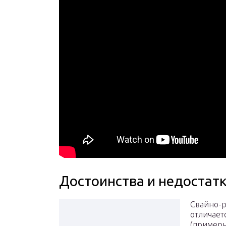
Достоинства и недостат
Свайно-
отличает
(примерн