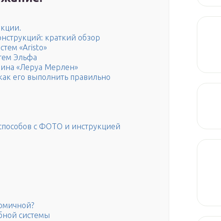
кции.
нструкций: краткий обзор
тем «Aristo»
тем Эльфа
зина «Леруа Мерлен»
как его выполнить правильно
 способов с ФОТО и инструкцией
номичной?
бной системы