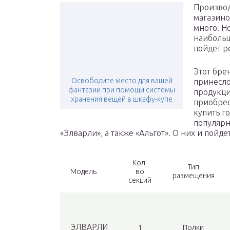
Производ
магазино
много. Н
наибольш
пойдет р
Этот брен
Освободите место для вашей
принесло
фантазии при помощи системы
продукци
хранения вещей в шкафу-купе
приобрес
купить г
популярн
«Элварли», а также «Альгот». О них и пойдет
Кол-
Тип
Модель
во
размещения
секций
ЭЛВАРЛИ
1
Полки