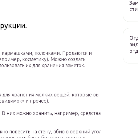
Зам
сти
рукции.
Отд
вид
отд
и, кармашками, полочками. Продаются и
апример, косметику). Можно создать
пользовать их для хранения заметок.
я для хранения мелких вещей, которые вы
евидимок» и прочее).
 В них можно хранить, например, средства
но повесить на стену, вбив в верхний угол
разместятся бусы, браслеты, серьги в