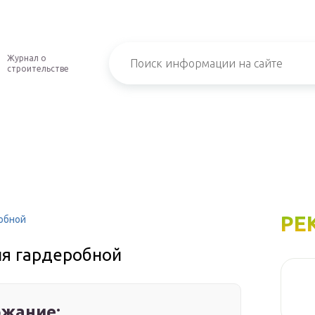
Журнал о
строительстве
РЕ
обной
ля гардеробной
жание: