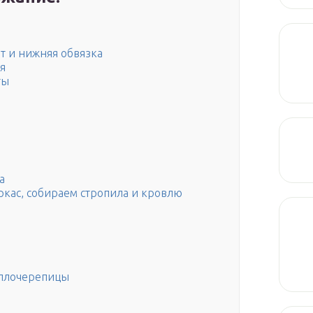
т и нижняя обвязка
я
ты
а
кас, собираем стропила и кровлю
аллочерепицы