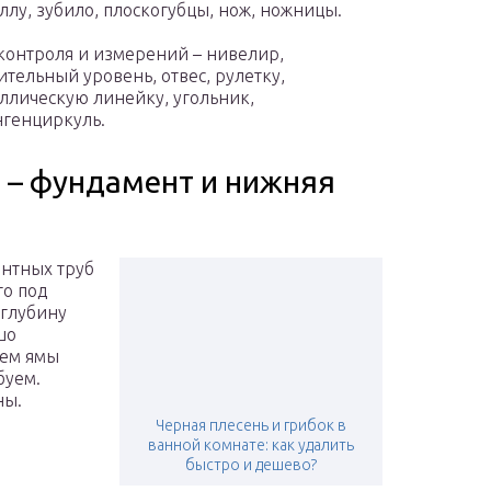
ллу, зубило, плоскогубцы, нож, ножницы.
контроля и измерений – нивелир,
ительный уровень, отвес, рулетку,
ллическую линейку, угольник,
генциркуль.
 – фундамент и нижняя
ентных труб
то под
 глубину
шо
аем ямы
буем.
ны.
Черная плесень и грибок в
ванной комнате: как удалить
быстро и дешево?