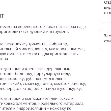
Отд
вид
отд
нт
ительства деревянного каркасного сарая надо
приготовить следующий инструмент:
Зам
сти
возведения фундамента – вибратор,
ительный миксер, лопату, мастерок, шпатель,
ую емкость и емкость для приготовления
вора.
подготовки и крепления деревянных
ентов – болгарку, циркулярную пилу,
ер, ножовку, рубанок (желательно
трический), стамеску, топор, молоток, киянку,
поверт, электродрель, наждачную шкурку.
подготовки и монтажа металлических и
тиковых элементов, кровельного материала,
лителя и гидроизоляции – ножовку по