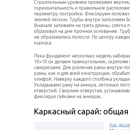
Строительным уровнем проверяем вертика
горизонтальность и правильное расположе
периметру постройки. Фиксируем положени
землей песком. Трубы внутри заполняем б
Вначале заливаем на треть длины, слегка 
образовал на дне прочное основание. Труб
не образовались полости. По центру каждо
каркаса.
Пока фундамент несколько недель набирает
10×10 см делаем прямоугольник, скрепляя
саморезами. Для усиления рамы внутри по
рамы, как и для всей конструкции, обраб
олифой. Наверху каждого столбика уклады
Укладываем раму на анкера, легонько пост
отверстий. Сверлим отверстия, устанавли
фиксируя гайками на анкерах.
Каркасный сарай: обща
Как деше