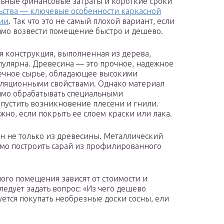
ные финансовые затраты и короткие сроки
ьства — ключевые особенности каркасной
ии
. Так что это не самый плохой вариант, если
мо возвести помещение быстро и дешево.
я конструкция, выполненная из дерева,
пулярна. Древесина — это прочное, надежное
ечное сырье, обладающее высокими
ляционными свойствами. Однако материал
мо обрабатывать специальными
опустить возникновение плесени и гнили.
но, если покрыть ее слоем краски или лака.
н не только из древесины. Металлический
димо построить сарай из профилированного
ого помещения зависят от стоимости и
ледует задать вопрос: «Из чего дешево
уется покупать необрезные доски сосны, ели