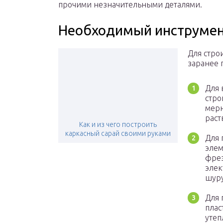
прочими незначительными деталями.
Необходимый инструме
Для стро
заранее 
Для 
стро
мерн
раст
Как и из чего построить
каркасный сарай своими руками
Для 
элем
фрез
элек
шуру
Для 
плас
утеп