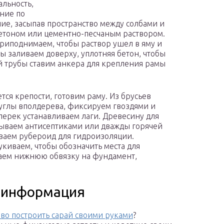
льность,
ние по
е, засыпав пространство между солбами и
етоном или цементно-песчаным раствором.
приподнимаем, чтобы раствор ушел в яму и
ы заливаем доверху, уплотняя бетон, чтобы
й трубы ставим анкера для крепления рамы
ся крепости, готовим раму. Из брусьев
 углы вполдерева, фиксируем гвоздями и
перек устанавливаем лаги. Древесину для
атываем антисептиками или дважды горячей
ваем рубероид для гидроизоляции.
укиваем, чтобы обозначить места для
ваем нижнюю обвязку на фундамент,
я информация
во построить сарай своими руками
?