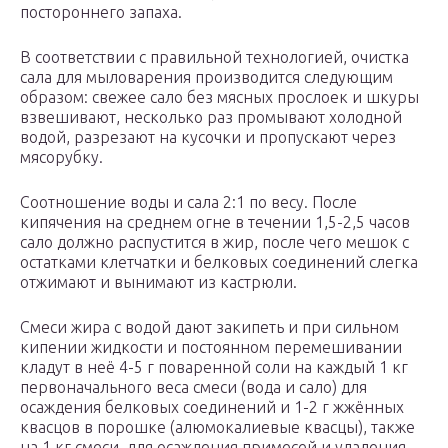
постороннего запаха.
В соответствии с правильной технологией, очистка
сала для мыловарения производится следующим
образом: свежее сало без мясных прослоек и шкуры
взвешивают, несколько раз промывают холодной
водой, разрезают на кусочки и пропускают через
мясорубку.
Соотношение воды и сала 2:1 по весу. После
кипячения на среднем огне в течении 1,5-2,5 часов
сало должно распустится в жир, после чего мешок с
остатками клетчатки и белковых соединений слегка
отжимают и вынимают из кастрюли.
Смеси жира с водой дают закипеть и при сильном
кипении жидкости и постоянном перемешивании
кладут в неё 4-5 г поваренной соли на каждый 1 кг
первоначального веса смеси (вода и сало) для
осаждения белковых соединений и 1-2 г жжённых
квасцов в порошке (алюмокалиевые квасцы), также
на 1 кг смеси, для осаждения примесей и удаления