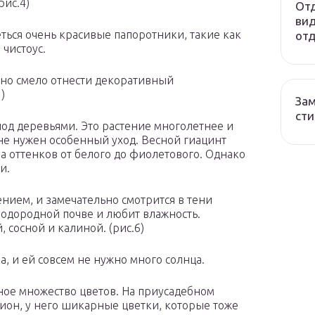
рис.4)
Отд
вид
ться очень красивые папоротники, такие как
отд
чистоус.
но смело отнести декоративный
)
Зам
сти
под деревьями. Это растение многолетнее и
 не нужен особенный уход. Весной гиацинт
ма оттенков от белого до фиолетового. Однако
и.
нием, и замечательно смотрится в тени
плодородной почве и любит влажность.
 сосной и калиной. (рис.6)
, и ей совсем не нужно много солнца.
ное множество цветов. На приусадебном
ион, у него шикарные цветки, которые тоже