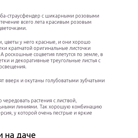
льба-страусфендер с шикарными розовыми
 течение всего лета красивым розовым
цветочками.
 цветы у него красные, и они хорошо
отки крапчатой оригинальные листочки
А роскошные соцветия плетутся по земле, в
етки и декоративные треугольные листья с
 освещения.
ят вверх и окутаны голубоватыми зубчатыми
 чередовать растения с листвой,
ьными линиями. Так хорошую комбинацию
рсия, у которой очень пестрые и яркие
и на даче