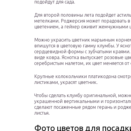
подойдут для сада.
Для второй половины лета подойдет асти
метелками. Роджерсия может порадовать в
цветением, а гейхер оживит жемчужными 
Можно украсить цветник марьиным корнем,
впишутся в цветовую гамму клумбы. У ясн
сердцевидной формы с зубчатыми краями. 
виде ковра. Яснотка выпускает розовые цв
серебристым налетом, их цвет меняется от
Крупные колокольчики платикодона смотр
листиками, украсят цветник.
Чтобы сделать клумбу оригинальной, можно
украшенной вертикальными и горизонтал
сделают посаженные рядом герань и родже
листья.
Фото цветов для посадк