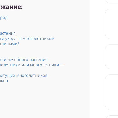
жание:
ород
растения
сти ухода за многолетником
отливыми?
о и лечебного растения
нолетники или многолетники —
ветущих многолетников
иков