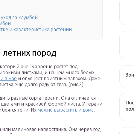
 уход за клумбой
умбой
стке и характеристика растений
и летних пород
который очень хорошо растет под
широкими листьями, и на нем много белых
Зо
и в мае
и опьяняет приятным запахом. Даже
истья еще долго радуют глаз. (рис.2)
дить разные сорта герани. Она отличается
Пош
цветами и красивой формой листа. У герани
пол
 боятся тени. Их
можно вырастить и дома
.
 или малиновая наперстянка. Она через год