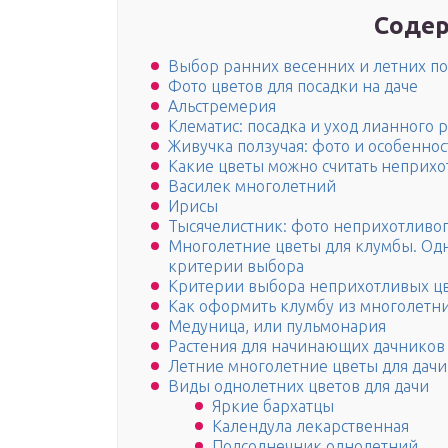
Содер
Выбор ранних весенних и летних п
Фото цветов для посадки на даче
Альстремерия
Клематис: посадка и уход лианного 
Живучка ползучая: фото и особенно
Какие цветы можно считать неприх
Василек многолетний
Ирисы
Тысячелистник: фото неприхотливог
Многолетние цветы для клумбы. Од
критерии выбора
Критерии выбора неприхотливых ц
Как оформить клумбу из многолетн
Медуница, или пульмонария
Растения для начинающих дачников
Летние многолетние цветы для дачи
Виды однолетних цветов для дачи
Яркие бархатцы
Календула лекарственная
Подсолнечник однолетний