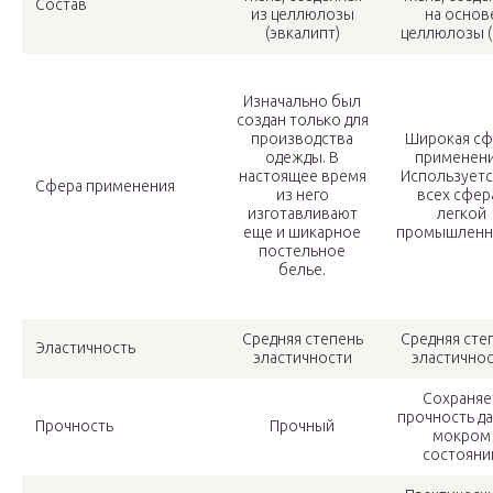
Состав
из целлюлозы
на основ
(эвкалипт)
целлюлозы (
Изначально был
создан только для
производства
Широкая сф
одежды. В
применени
настоящее время
Используетс
Сфера применения
из него
всех сфер
изготавливают
легкой
еще и шикарное
промышленн
постельное
белье.
Средняя степень
Средняя сте
Эластичность
эластичности
эластично
Сохраняе
прочность д
Прочность
Прочный
мокром
состояни