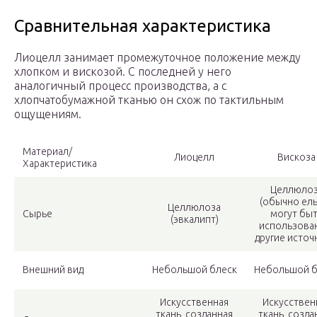
Сравнительная характеристика
Лиоцелл занимает промежуточное положение между
хлопком и вискозой. С последней у него
аналогичный процесс производства, а с
хлопчатобумажной тканью он схож по тактильным
ощущениям.
Материал/
Лиоцелл
Вискоза
Характеристика
Целлюло
(обычно ель
Целлюлоза
Сырье
могут бы
(эвкалипт)
использова
другие источ
Внешний вид
Небольшой блеск
Небольшой б
Искусственная
Искусствен
ткань, созданная
ткань, созда