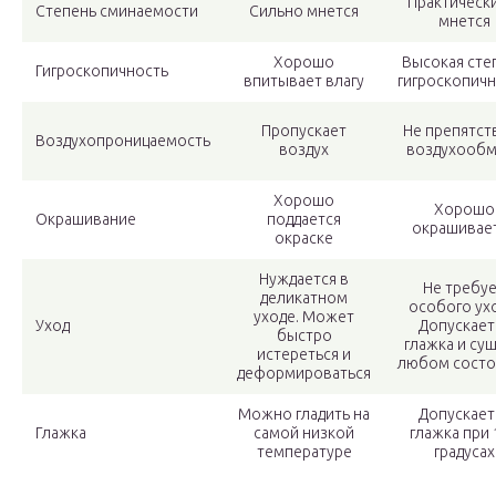
Практическ
Степень сминаемости
Сильно мнется
мнется
Хорошо
Высокая сте
Гигроскопичность
впитывает влагу
гигроскопич
Пропускает
Не препятст
Воздухопроницаемость
воздух
воздухообм
Хорошо
Хорошо
Окрашивание
поддается
окрашивае
окраске
Нуждается в
Не требу
деликатном
особого ухо
уходе. Может
Уход
Допускает
быстро
глажка и суш
истереться и
любом состо
деформироваться
Можно гладить на
Допускает
Глажка
самой низкой
глажка при 
температуре
градусах