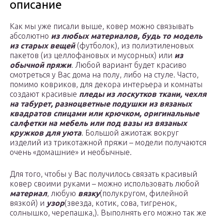
описание
Как мы уже писали выше, ковер можно связывать
абсолютно
из любых материалов, будь то модель
из старых вещей
(футболок), из полиэтиленовых
пакетов (из целлофановых и мусорных) или
из
обычной пряжи
. Любой вариант будет красиво
смотреться у Вас дома на полу, либо на стуле. Часто,
помимо ковриков, для декора интерьера и комнаты
создают красивые
пледы из лоскутков ткани, чехля
на табурет, разноцветные подушки из вязаных
квадратов спицами или крючком, оригинальные
салфетки на мебель или под вазы из вязаных
кружков для уюта
. Большой ажиотаж вокруг
изделий из трикотажной пряжи – модели получаются
очень «домашние» и необычные.
Для того, чтобы у Вас получилось связать красивый
ковер своими руками – можно использовать любой
материал
, любую
вязку
(полукругом, филейной
вязкой) и
узор
(звезда, котик, сова, тигренок,
солнышко, черепашка,). Выполнять его можно так же