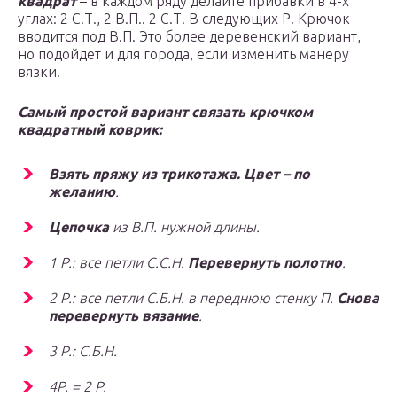
квадрат
– в каждом ряду делайте прибавки в 4-х
углах: 2 С.Т., 2 В.П.. 2 С.Т. В следующих Р. Крючок
вводится под В.П. Это более деревенский вариант,
но подойдет и для города, если изменить манеру
вязки.
Самый простой вариант связать крючком
квадратный коврик:
Взять пряжу из трикотажа. Цвет – по
желанию
.
Цепочка
из В.П. нужной длины.
1 Р.: все петли С.С.Н.
Перевернуть полотно
.
2 Р.: все петли С.Б.Н. в переднюю стенку П.
Снова
перевернуть вязание
.
3 Р.: С.Б.Н.
4Р. = 2 Р.