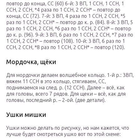
повтор до конца, СС (60) 6-й: 3 ВП, 1 ССН, 1 ССН, 1
ССН, 2 ССН, *4 раза по 1 ССН, 2 ССН* – повтор до
конца, СС (72). 7-й: 3 ВП, 4 раза по 1 ССН, 2 ССН, *5
раз по 1 ССН, 2 ССН* – повтор до к. р. (84). 8-й: 3 ВП, 5
раз по 1 ССН, 2 ССН, *6 раз по 1 ССН, 2 ССН* – повтор
до к. р. (96). 9-й: 3 ВП, 6 раз по 1 ССН, 2 ССН, *7 раз по
1 ССН, 2 ССН* – повтор (108). 10-й: 3 ВП, 6 раз по 1
ССН, 2 ССН, *8 раз по 1 ССН, 2 ССН* – повтор (120).
Мордочка, щёки
Для мордочки делаем волшебное кольцо. 1-й р.: 3ВП,
вяжем 11 ССН в это кольцо, стягиваем, СС,
поднимаемся на след. р. (12 ССН). Далее – всё, как
для головы, всего 7 рядов. Для щеки – всё, как для
головы, последний р. – 2-ой. (две детали).
Ушки мишки
Ушки можно делать по рисунку, но нам кажется, что
лучше будет смотреться ушко вот по этой схеме: