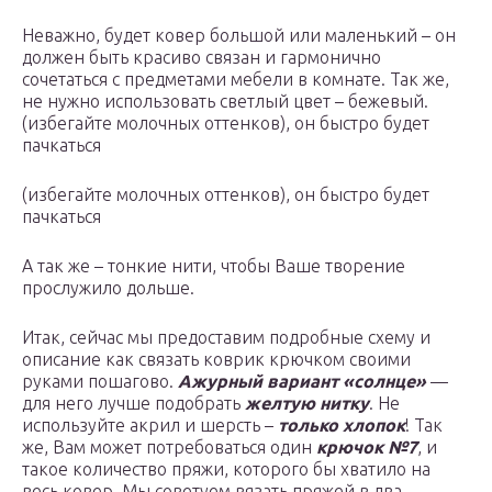
Неважно, будет ковер большой или маленький – он
должен быть красиво связан и гармонично
сочетаться с предметами мебели в комнате. Так же,
не нужно использовать светлый цвет – бежевый.
(избегайте молочных оттенков), он быстро будет
пачкаться
(избегайте молочных оттенков), он быстро будет
пачкаться
А так же – тонкие нити, чтобы Ваше творение
прослужило дольше.
Итак, сейчас мы предоставим подробные схему и
описание как связать коврик крючком своими
руками пошагово.
Ажурный вариант «солнце»
—
для него лучше подобрать
желтую нитку
. Не
используйте акрил и шерсть –
только
хлопок
! Так
же, Вам может потребоваться один
крючок №7
, и
такое количество пряжи, которого бы хватило на
весь ковер. Мы советуем вязать пряжей в два