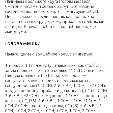
Начинаем с большого круга (голова медведя).
Смотрим на самый большой круг. Всё вязание
состоит из волшебного кольца амигуруми и ССН.
Ничего сложного, если знаешь, как правильно
начинать вязать круг, и схему прибавок столбиками с
накидом. В начале работы – волшебное кольцо
амигуруми.
Голова мишки
Начало: делаем волшебное кольцо амигуруми
1-й ряд: 3 ВП подъёма (учитываем их, как столбик),
затем провязываем в это кольцо 11 ССН. Стягиваем.
Вводим крючок в 3-ю ВП подъёма, делаем
соединительный столбик , и поднимаемся на
следующий ряд (12 ССН). 2-й: 3 ВП, 1 ССН, по 2 ССН в
каждую вершину (прибавки до конца р.), СС (24 ССН).
3-й: 3 ВП, *2 ССН в кажд.верш., 1 ССН* – повторять до
конца р, СС, (36). 4-й: 3 ВП, 1 ССН, 2 ССН, *1 ССН, 1
ССН, 2 ССН* – повтор до конца, СС (48). 5-й: 3 ВП, 1
ССН, 1 ССН, 2 ССН, *1 ССН, 1 ССН, 1 ССН, 2 ССН* –