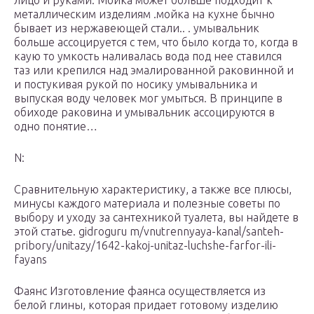
лицо и руками. Мойка может больше подходит к
металлическим изделиям .мойка на кухне бычно
бывает из нержавеющей стали.. . умывальник
больше ассоцируется с тем, что было когда то, когда в
каую то умкость наливалась вода под нее ставился
таз или крепился над эмалированной раковинной и
и постукивая рукой по носику умывальника и
выпуская воду человек мог умыться. В принципе в
обиходе раковина и умывальник ассоцируются в
одно понятие…
N:
Сравнительную характеристику, а также все плюсы,
минусы каждого материала и полезные советы по
выбору и уходу за сантехникой туалета, вы найдете в
этой статье. gidroguru m/vnutrennyaya-kanal/santeh-
pribory/unitazy/1642-kakoj-unitaz-luchshe-farfor-ili-
fayans
Фаянс Изготовление фаянса осуществляется из
белой глины, которая придает готовому изделию