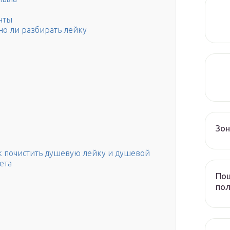
нты
жно ли разбирать лейку
Зо
к почистить душевую лейку и душевой
ета
Пош
пол