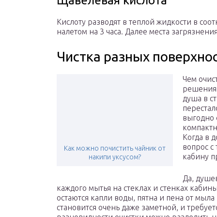
Щавелевая кислота
Кислоту разводят в теплой жидкости в соот
налетом на 3 часа. Далее места загрязнени
Чистка разных поверхно
Чем очис
решения 
душа в с
перестал
выгодно 
компактн
Когда в 
вопрос с
Как можно почистить чайник от
кабину п
накипи уксусом?
Да, душе
каждого мытья на стеклах и стенках кабины,
остаются капли воды, пятна и пена от мыла
становится очень даже заметной, и требует