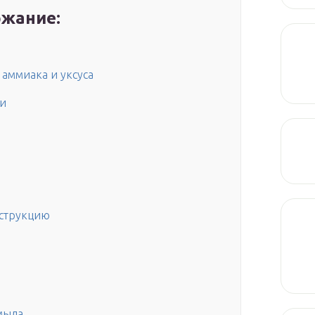
жание:
 аммиака и уксуса
ки
струкцию
мыла